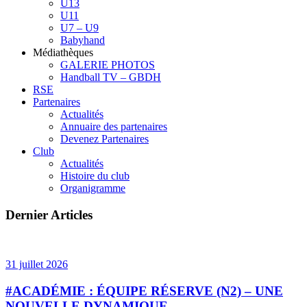
U13
U11
U7 – U9
Babyhand
Médiathèques
GALERIE PHOTOS
Handball TV – GBDH
RSE
Partenaires
Actualités
Annuaire des partenaires
Devenez Partenaires
Club
Actualités
Histoire du club
Organigramme
Dernier Articles
31 juillet 2026
#ACADÉMIE : ÉQUIPE RÉSERVE (N2) – UNE
NOUVELLE DYNAMIQUE