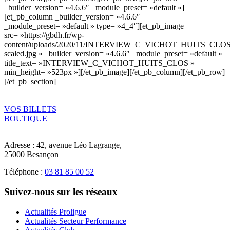
_builder_version= »4.6.6″ _module_preset= »default »]
[et_pb_column _builder_version= »4.6.6″
_module_preset= »default » type= »4_4″][et_pb_image
src= »https://gbdh.fr/wp-
content/uploads/2020/11/INTERVIEW_C_VICHOT_HUITS_CLOS
scaled.jpg » _builder_version= »4.6.6″ _module_preset= »default »
title_text= »INTERVIEW_C_VICHOT_HUITS_CLOS »
min_height= »523px »][/et_pb_image][/et_pb_column][/et_pb_row]
[/et_pb_section]
VOS BILLETS
BOUTIQUE
Adresse :
42, avenue Léo Lagrange,
25000 Besançon
Téléphone :
03 81 85 00 52
Suivez-nous sur les réseaux
Actualités Proligue
Actualités Secteur Performance