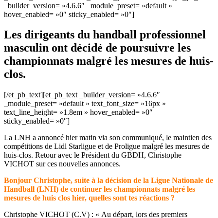
_builder_version= »4.6.6″ _module_preset= »default »
hover_enabled= »0″ sticky_enabled= »0″]
Les dirigeants du handball professionnel
masculin ont décidé de poursuivre les
championnats malgré les mesures de huis-
clos.
[/et_pb_text][et_pb_text _builder_version= »4.6.6″
_module_preset= »default » text_font_size= »16px »
text_line_height= »1.8em » hover_enabled= »0″
sticky_enabled= »0″]
La LNH a annoncé hier matin via son communiqué, le maintien des
compétitions de Lidl Starligue et de Proligue malgré les mesures de
huis-clos. Retour avec le Président du GBDH, Christophe
VICHOT sur ces nouvelles annonces.
Bonjour Christophe, suite à la décision de la Ligue Nationale de
Handball (LNH) de continuer les championnats malgré les
mesures de huis clos hier, quelles sont tes réactions ?
Christophe VICHOT (C.V) : « Au départ, lors des premiers