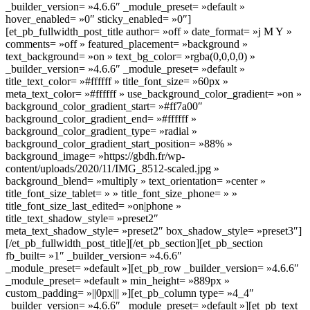
_builder_version= »4.6.6″ _module_preset= »default »
hover_enabled= »0″ sticky_enabled= »0″]
[et_pb_fullwidth_post_title author= »off » date_format= »j M Y »
comments= »off » featured_placement= »background »
text_background= »on » text_bg_color= »rgba(0,0,0,0) »
_builder_version= »4.6.6″ _module_preset= »default »
title_text_color= »#ffffff » title_font_size= »60px »
meta_text_color= »#ffffff » use_background_color_gradient= »on »
background_color_gradient_start= »#ff7a00″
background_color_gradient_end= »#ffffff »
background_color_gradient_type= »radial »
background_color_gradient_start_position= »88% »
background_image= »https://gbdh.fr/wp-
content/uploads/2020/11/IMG_8512-scaled.jpg »
background_blend= »multiply » text_orientation= »center »
title_font_size_tablet= » » title_font_size_phone= » »
title_font_size_last_edited= »on|phone »
title_text_shadow_style= »preset2″
meta_text_shadow_style= »preset2″ box_shadow_style= »preset3″]
[/et_pb_fullwidth_post_title][/et_pb_section][et_pb_section
fb_built= »1″ _builder_version= »4.6.6″
_module_preset= »default »][et_pb_row _builder_version= »4.6.6″
_module_preset= »default » min_height= »889px »
custom_padding= »||0px||| »][et_pb_column type= »4_4″
_builder_version= »4.6.6″ _module_preset= »default »][et_pb_text