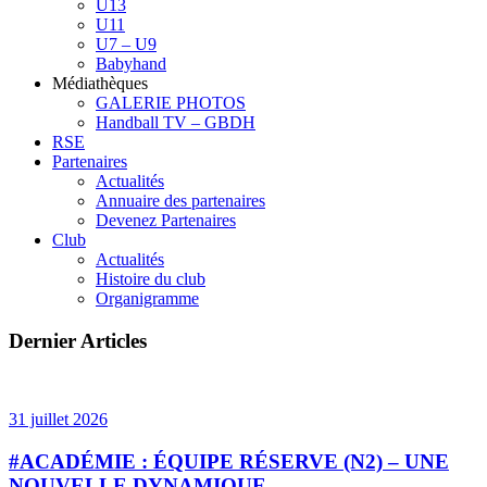
U13
U11
U7 – U9
Babyhand
Médiathèques
GALERIE PHOTOS
Handball TV – GBDH
RSE
Partenaires
Actualités
Annuaire des partenaires
Devenez Partenaires
Club
Actualités
Histoire du club
Organigramme
Dernier Articles
31 juillet 2026
#ACADÉMIE : ÉQUIPE RÉSERVE (N2) – UNE
NOUVELLE DYNAMIQUE