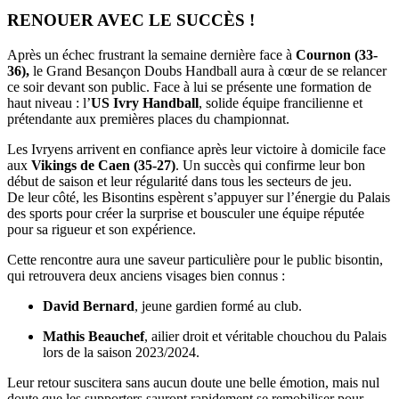
RENOUER AVEC LE SUCCÈS !
Après un échec frustrant la semaine dernière face à
Cournon (33-
36),
le Grand Besançon Doubs Handball aura à cœur de se relancer
ce soir devant son public. Face à lui se présente une formation de
haut niveau : l’
US Ivry Handball
, solide équipe francilienne et
prétendante aux premières places du championnat.
Les Ivryens arrivent en confiance après leur victoire à domicile face
aux
Vikings de Caen (35-27)
. Un succès qui confirme leur bon
début de saison et leur régularité dans tous les secteurs de jeu.
De leur côté, les Bisontins espèrent s’appuyer sur l’énergie du Palais
des sports pour créer la surprise et bousculer une équipe réputée
pour sa rigueur et son expérience.
Cette rencontre aura une saveur particulière pour le public bisontin,
qui retrouvera deux anciens visages bien connus :
David Bernard
, jeune gardien formé au club.
Mathis Beauchef
, ailier droit et véritable chouchou du Palais
lors de la saison 2023/2024.
Leur retour suscitera sans aucun doute une belle émotion, mais nul
doute que les supporters sauront rapidement se remobiliser pour