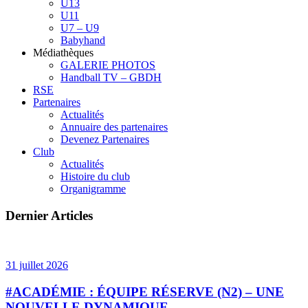
U13
U11
U7 – U9
Babyhand
Médiathèques
GALERIE PHOTOS
Handball TV – GBDH
RSE
Partenaires
Actualités
Annuaire des partenaires
Devenez Partenaires
Club
Actualités
Histoire du club
Organigramme
Dernier Articles
31 juillet 2026
#ACADÉMIE : ÉQUIPE RÉSERVE (N2) – UNE
NOUVELLE DYNAMIQUE